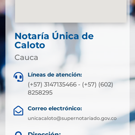
Notaría Única de
Caloto
Cauca
Líneas de atención:

(+57) 3147135466 - (+57) (602)
8258295
Correo electrónico:

unicacaloto@supernotariado.gov.co
Dirección: