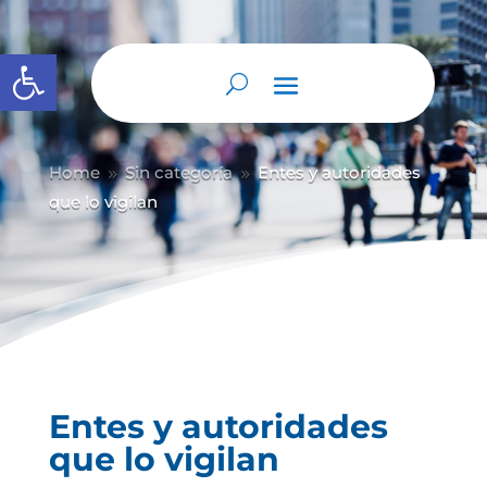
Abrir barra de herramientas
Home
Sin categoría
Entes y autoridades
9
9
que lo vigilan
Entes y autoridades
que lo vigilan