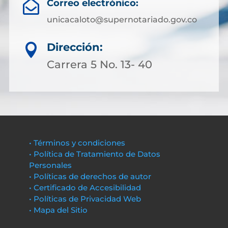
Correo electrónico:

unicacaloto@supernotariado.gov.co
Dirección:

Carrera 5 No. 13- 40
• Términos y condiciones
• Política de Tratamiento de Datos
Personales
• Políticas de derechos de autor
• Certificado de Accesibilidad
• Políticas de Privacidad Web
• Mapa del Sitio