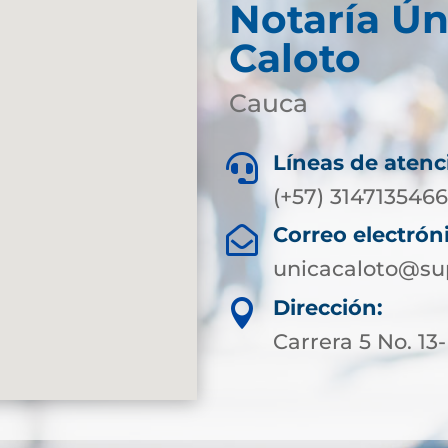
Notaría Ún
Caloto
Cauca
Líneas de atenc

(+57) 3147135466
Correo electrón

unicacaloto@su
Dirección:

Carrera 5 No. 13