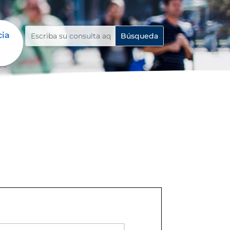
cia
da