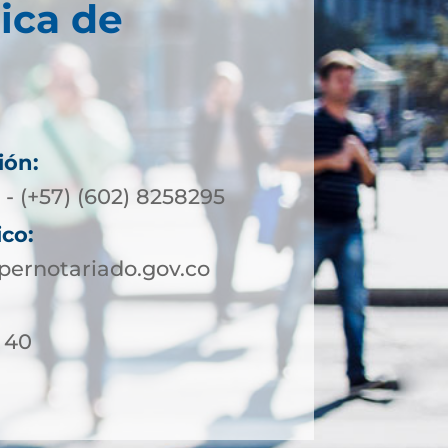
ica de
ión:
 - (+57) (602) 8258295
ico:
pernotariado.gov.co
- 40