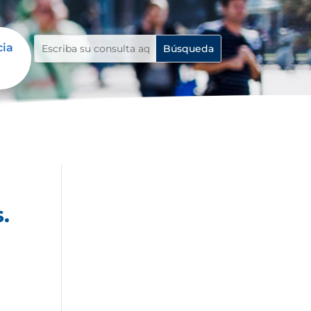
cia
.