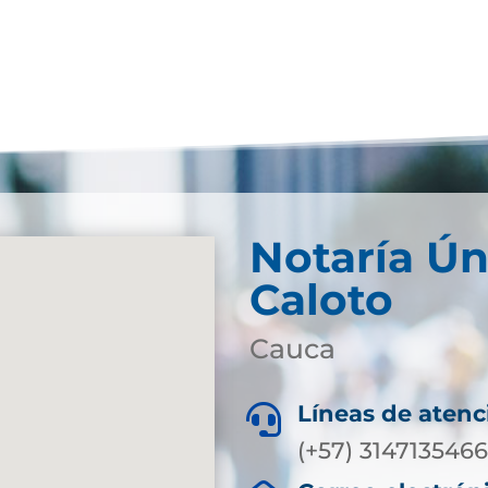
Notaría Ún
Caloto
Cauca
Líneas de atenc

(+57) 3147135466