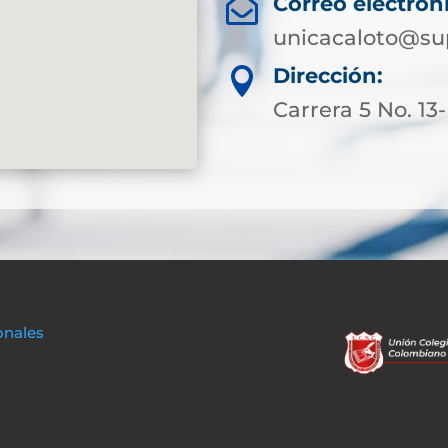
Correo electrón

unicacaloto@su
Dirección:

Carrera 5 No. 13
onales