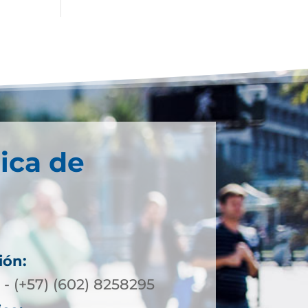
ica de
ión:
 - (+57) (602) 8258295